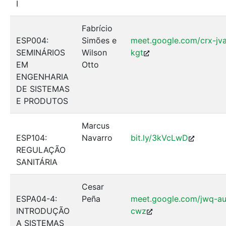
I
Fabrício
ESP004:
Simões e
meet.google.com/crx-jv
SEMINÁRIOS
Wilson
kgt
EM
Otto
ENGENHARIA
DE SISTEMAS
E PRODUTOS
Marcus
ESP104:
Navarro
bit.ly/3kVcLwD
REGULAÇÃO
SANITÁRIA
Cesar
ESPA04-4:
Peña
meet.google.com/jwq-au
INTRODUÇÃO
cwz
A SISTEMAS