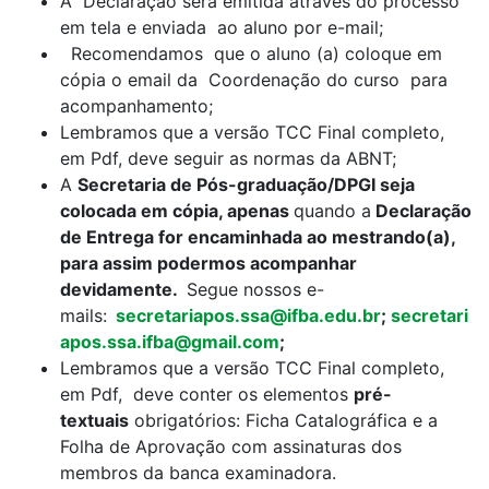
A Declaração será emitida atraves do processo
em tela e enviada ao aluno por e-mail;
Recomendamos que o aluno (a) coloque em
cópia o email da Coordenação do curso para
acompanhamento;
Lembramos que a versão TCC Final completo,
em Pdf, deve seguir as normas da ABNT;
A
Secretaria de Pós-graduação/DPGI seja
colocada em cópia, apenas
quando a
Declaração
de Entrega for encaminhada ao mestrando(a),
para assim podermos acompanhar
devidamente.
Segue nossos e-
mails:
secretariapos.ssa@ifba.edu.br
;
secretari
apos.ssa.ifba@gmail.com
;
Lembramos que a versão TCC Final completo,
em Pdf, deve conter os elementos
pré-
textuais
obrigatórios: Ficha Catalográfica e a
Folha de Aprovação com assinaturas dos
membros da banca examinadora.