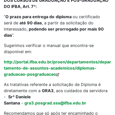
DOS CURSOS DE GRADUAÇÃO E PÓS-GRADUAÇÃO
DO IFBA, Art. 7º:
“
O prazo para entrega do
diploma
ou certificado
será de
até 90 dias
, a partir da solicitação do
interessado,
podendo ser prorrogado por mais 90
dias
”.
Sugerimos verificar o manual que encontra-se
disponível em:
http://portal.ifba.edu.br/proen/departamentos/depar
tamento-de-assuntos-academicos/diplomas-
graduacao-posgraduacao
As tratativas referente a solicitação de Diploma é
diretamente com a
GRA3
, aos cuidados da servidora
-
Srª Daniele
Santana
-
gra3.posgrad.ssa@ifba.edu.br
Recomendamos que só após ter encaminhado o