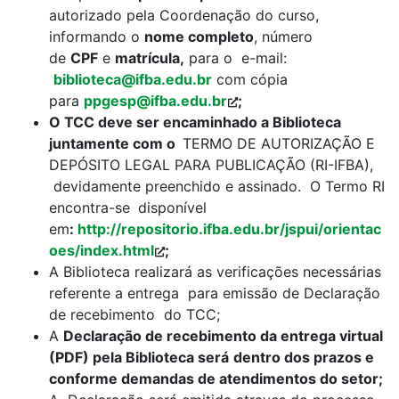
autorizado pela Coordenação do curso,
informando o
nome completo
, número
de
CPF
e
matrícula,
para o e-mail:
biblioteca@ifba.edu.br
com cópia
para
ppgesp@ifba.edu.br
;
O TCC deve ser encaminhado a Biblioteca
juntamente com o
TERMO DE AUTORIZAÇÃO E
DEPÓSITO LEGAL PARA PUBLICAÇÃO (RI-IFBA),
devidamente preenchido e assinado. O Termo RI
encontra-se
disponível
em
:
http://repositorio.ifba.edu.br/jspui/orientac
oes/index.html
;
A Biblioteca realizará as verificações necessárias
referente a entrega para emissão de Declaração
de recebimento do TCC;
A
Declaração de recebimento da entrega virtual
(PDF) pela Biblioteca será
dentro dos prazos e
conforme demandas de atendimentos do setor;