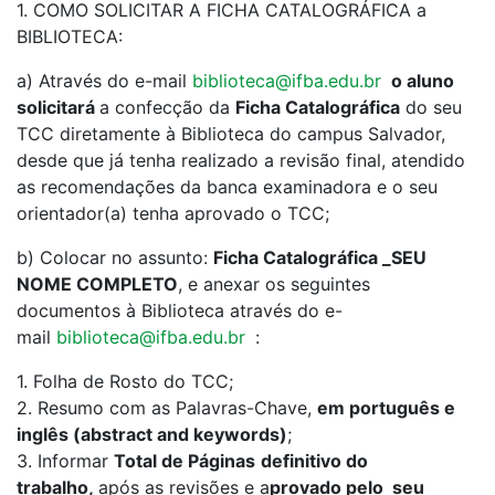
1. COMO SOLICITAR A FICHA CATALOGRÁFICA a
BIBLIOTECA:
a) Através do e-mail
biblioteca@ifba.edu.br
o aluno
solicitará
a confecção da
Ficha Catalográfica
do seu
TCC diretamente à Biblioteca do campus Salvador,
desde que já tenha realizado a revisão final, atendido
as recomendações da banca examinadora e o seu
orientador(a) tenha aprovado o TCC;
b) Colocar no assunto:
Ficha Catalográfica _SEU
NOME COMPLETO
, e anexar os seguintes
documentos à Biblioteca através do e-
mail
biblioteca@ifba.edu.br
:
1. Folha de Rosto do TCC;
2. Resumo com as Palavras-Chave,
em português e
inglês (abstract and keywords)
;
3. Informar
Total de Páginas
definitivo do
trabalho,
após as revisões e a
provado pelo seu