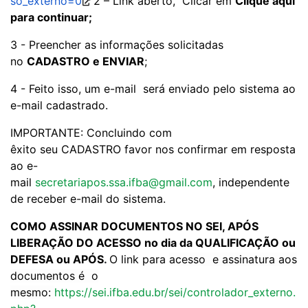
so_externo=0
2 – Link aberto, Clicar em
Clique aqui
para continuar;
3 - Preencher as informações solicitadas
no
CADASTRO
e ENVIAR
;
4 - Feito isso, um e-mail será enviado pelo sistema ao
e-mail cadastrado.
IMPORTANTE: Concluindo com
êxito seu CADASTRO favor nos confirmar em resposta
ao e-
mail
secretariapos.ssa.ifba@gmail.com
, independente
de receber e-mail do sistema.
COMO ASSINAR DOCUMENTOS NO SEI, APÓS
LIBERAÇÃO DO ACESSO no dia da QUALIFICAÇÃO ou
DEFESA ou APÓS
.
O link para
acesso e assinatura aos
documentos é o
mesmo:
https://sei.ifba.edu.br/sei/controlador_externo.