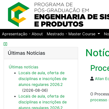
Apresentação - About
Mestrado - Master Course
No
Notí
Últimas Notícias
Proc
Últimas notí­cias
Locais de aula, oferta de
disciplinas e inscrições de
Allan E
alunos regulares 2026.2
(
2026-08-06
)
O Process
Locais de aula, oferta de
processo 
disciplinas e inscrições de
alunos regulares 2026.2