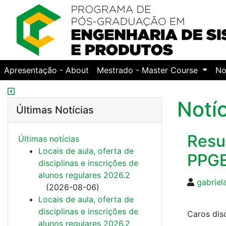
Apresentação - About
Mestrado - Master Course
No
Notí
Últimas Notícias
Resu
Últimas notí­cias
Locais de aula, oferta de
PPGE
disciplinas e inscrições de
alunos regulares 2026.2
gabriel
(
2026-08-06
)
Locais de aula, oferta de
disciplinas e inscrições de
Caros dis
alunos regulares 2026.2