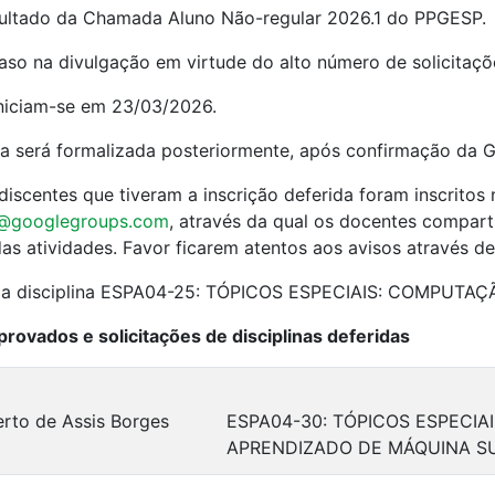
ultado da Chamada Aluno Não-regular 2026.1 do PPGESP.
aso na divulgação em virtude do alto número de solicitaçõe
iniciam-se em 23/03/2026.
la será formalizada posteriormente, após confirmação da G
iscentes que tiveram a inscrição deferida foram inscritos 
s@googlegroups.com
, através da qual os docentes compart
das atividades. Favor ficarem atentos aos avisos através de
da disciplina ESPA04-25: TÓPICOS ESPECIAIS: COMPUTAÇÃ
aprovados e solicitações de disciplinas deferidas
erto de Assis Borges
ESPA04-30: TÓPICOS ESPECIA
APRENDIZADO DE MÁQUINA S