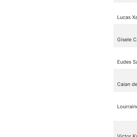
Lucas Xa
Gisele 
Eudes S
Caian d
Lourrain
Victor 