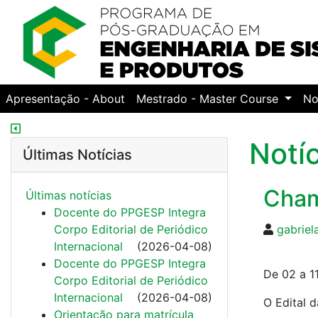
Apresentação - About
Mestrado - Master Course
No
Notí
Últimas Notícias
Cham
Últimas notí­cias
Docente do PPGESP Integra
Corpo Editorial de Periódico
gabriel
Internacional
(
2026-04-08
)
Docente do PPGESP Integra
De 02 a 1
Corpo Editorial de Periódico
Internacional
(
2026-04-08
)
O Edital
Orientação para matrícula