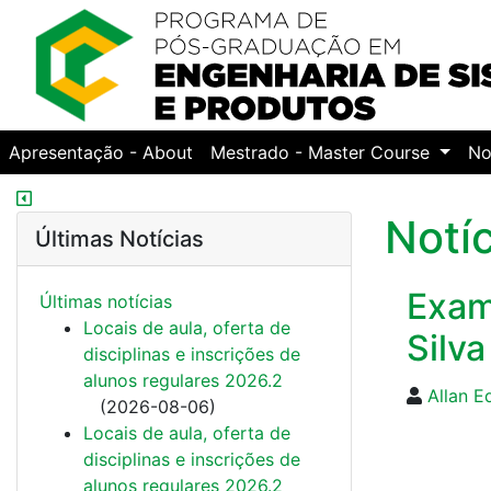
Apresentação - About
Mestrado - Master Course
No
Notí
Últimas Notícias
Exam
Últimas notí­cias
Locais de aula, oferta de
Silva
disciplinas e inscrições de
alunos regulares 2026.2
Allan E
(
2026-08-06
)
Locais de aula, oferta de
disciplinas e inscrições de
alunos regulares 2026.2