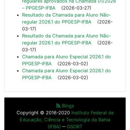
regulares aprovados na Chamada 01/2026
– PPGESP-IFBA
(
2026-03-27
)
Resultado da Chamada para Aluno Não-
regular 2026.1 do PPGESP-IFBA
(
2026-
03-17
)
Resultado da Chamada para Aluno Não-
regular 2026.1 do PPGESP-IFBA
(
2026-
03-17
)
Chamada para Aluno Especial 2026.1 do
PPGESP-IFBA
(
2026-03-02
)
Chamada para Aluno Especial 2026.1 do
PPGESP-IFBA
(
2026-03-02
)
Blogs
Copyright © 2016-2020
Instituto Federal de
Educação, Ciência e Tecnologia da Bahia
(IFBA)
‒
GSORT