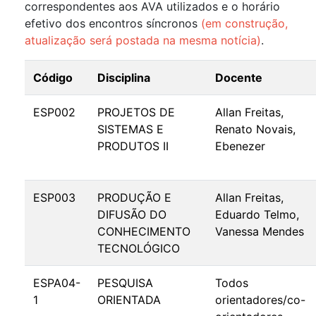
correspondentes aos AVA utilizados e o horário
efetivo dos encontros síncronos
(em construção,
atualização será postada na mesma notícia)
.
Código
Disciplina
Docente
ESP002
PROJETOS DE
Allan Freitas,
SISTEMAS E
Renato Novais,
PRODUTOS II
Ebenezer
ESP003
PRODUÇÃO E
Allan Freitas,
DIFUSÃO DO
Eduardo Telmo,
CONHECIMENTO
Vanessa Mendes
TECNOLÓGICO
ESPA04-
PESQUISA
Todos
1
ORIENTADA
orientadores/co-