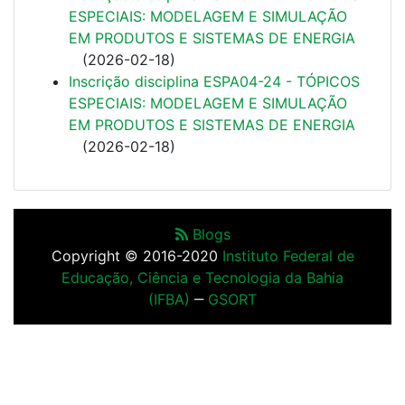
ESPECIAIS: MODELAGEM E SIMULAÇÃO
EM PRODUTOS E SISTEMAS DE ENERGIA
(
2026-02-18
)
Inscrição disciplina ESPA04-24 - TÓPICOS
ESPECIAIS: MODELAGEM E SIMULAÇÃO
EM PRODUTOS E SISTEMAS DE ENERGIA
(
2026-02-18
)
Blogs
Copyright © 2016-2020
Instituto Federal de
Educação, Ciência e Tecnologia da Bahia
(IFBA)
‒
GSORT